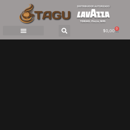
0
$
0,00